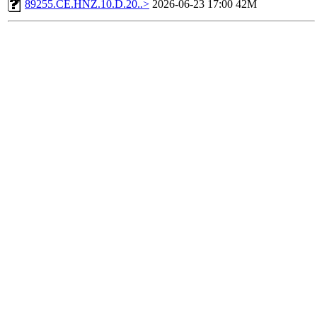
89255.CE.HNZ.10.D.20..>
2026-06-23 17:00
42M