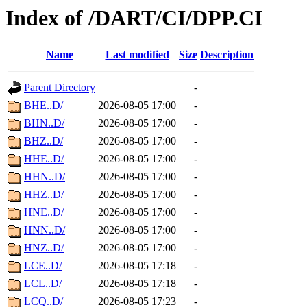
Index of /DART/CI/DPP.CI
Name
Last modified
Size
Description
Parent Directory
-
BHE..D/
2026-08-05 17:00
-
BHN..D/
2026-08-05 17:00
-
BHZ..D/
2026-08-05 17:00
-
HHE..D/
2026-08-05 17:00
-
HHN..D/
2026-08-05 17:00
-
HHZ..D/
2026-08-05 17:00
-
HNE..D/
2026-08-05 17:00
-
HNN..D/
2026-08-05 17:00
-
HNZ..D/
2026-08-05 17:00
-
LCE..D/
2026-08-05 17:18
-
LCL..D/
2026-08-05 17:18
-
LCQ..D/
2026-08-05 17:23
-