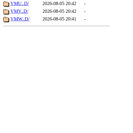
VMU..D/
2026-08-05 20:42
-
VMV..D/
2026-08-05 20:42
-
VMW..D/
2026-08-05 20:41
-