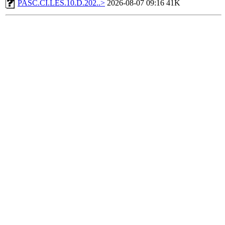
PASC.CI.LES.10.D.202..>
2026-08-07 09:16
41K