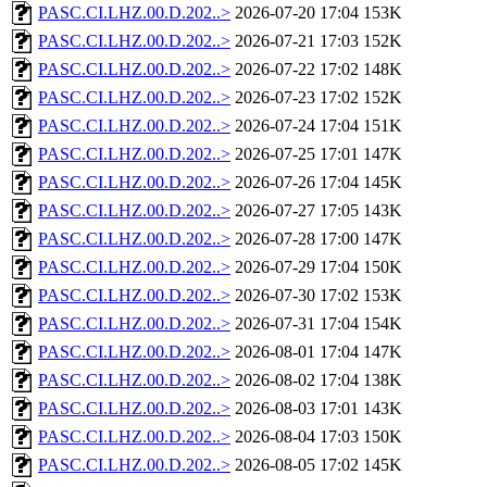
PASC.CI.LHZ.00.D.202..>
2026-07-20 17:04
153K
PASC.CI.LHZ.00.D.202..>
2026-07-21 17:03
152K
PASC.CI.LHZ.00.D.202..>
2026-07-22 17:02
148K
PASC.CI.LHZ.00.D.202..>
2026-07-23 17:02
152K
PASC.CI.LHZ.00.D.202..>
2026-07-24 17:04
151K
PASC.CI.LHZ.00.D.202..>
2026-07-25 17:01
147K
PASC.CI.LHZ.00.D.202..>
2026-07-26 17:04
145K
PASC.CI.LHZ.00.D.202..>
2026-07-27 17:05
143K
PASC.CI.LHZ.00.D.202..>
2026-07-28 17:00
147K
PASC.CI.LHZ.00.D.202..>
2026-07-29 17:04
150K
PASC.CI.LHZ.00.D.202..>
2026-07-30 17:02
153K
PASC.CI.LHZ.00.D.202..>
2026-07-31 17:04
154K
PASC.CI.LHZ.00.D.202..>
2026-08-01 17:04
147K
PASC.CI.LHZ.00.D.202..>
2026-08-02 17:04
138K
PASC.CI.LHZ.00.D.202..>
2026-08-03 17:01
143K
PASC.CI.LHZ.00.D.202..>
2026-08-04 17:03
150K
PASC.CI.LHZ.00.D.202..>
2026-08-05 17:02
145K