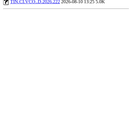
TIN.CI.VCO..D.2026.222
2026-08-10 13:25
5.0K