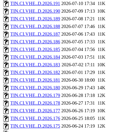
TIN.CI.VHE..D.2026.191
2026-07-10 17:34
11K
TIN.CI.VHE..D.2026.190
2026-07-09 17:13
10K
TIN.CI.VHE..D.2026.189
2026-07-08 17:21
11K
TIN.CI.VHE..D.2026.188
2026-07-07 17:46
11K
TIN.CI.VHE..D.2026.187
2026-07-06 17:43
11K
TIN.CI.VHE..D.2026.186
2026-07-05 17:33
11K
TIN.CI.VHE..D.2026.185
2026-07-04 17:56
11K
TIN.CI.VHE..D.2026.184
2026-07-03 17:51
11K
TIN.CI.VHE..D.2026.183
2026-07-02 17:11
10K
TIN.CI.VHE..D.2026.182
2026-07-01 17:29
11K
TIN.CI.VHE..D.2026.181
2026-06-30 18:00
11K
TIN.CI.VHE..D.2026.180
2026-06-29 17:43
14K
TIN.CI.VHE..D.2026.179
2026-06-28 17:18
12K
TIN.CI.VHE..D.2026.178
2026-06-27 17:31
11K
TIN.CI.VHE..D.2026.177
2026-06-26 17:19
10K
TIN.CI.VHE..D.2026.176
2026-06-25 18:05
11K
TIN.CI.VHE..D.2026.175
2026-06-24 17:19
12K