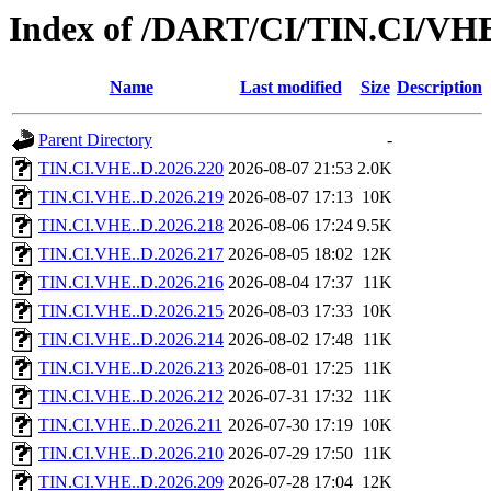
Index of /DART/CI/TIN.CI/VH
Name
Last modified
Size
Description
Parent Directory
-
TIN.CI.VHE..D.2026.220
2026-08-07 21:53
2.0K
TIN.CI.VHE..D.2026.219
2026-08-07 17:13
10K
TIN.CI.VHE..D.2026.218
2026-08-06 17:24
9.5K
TIN.CI.VHE..D.2026.217
2026-08-05 18:02
12K
TIN.CI.VHE..D.2026.216
2026-08-04 17:37
11K
TIN.CI.VHE..D.2026.215
2026-08-03 17:33
10K
TIN.CI.VHE..D.2026.214
2026-08-02 17:48
11K
TIN.CI.VHE..D.2026.213
2026-08-01 17:25
11K
TIN.CI.VHE..D.2026.212
2026-07-31 17:32
11K
TIN.CI.VHE..D.2026.211
2026-07-30 17:19
10K
TIN.CI.VHE..D.2026.210
2026-07-29 17:50
11K
TIN.CI.VHE..D.2026.209
2026-07-28 17:04
12K