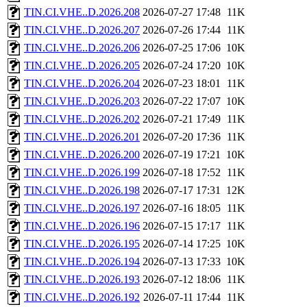
TIN.CI.VHE..D.2026.208
2026-07-27 17:48
11K
TIN.CI.VHE..D.2026.207
2026-07-26 17:44
11K
TIN.CI.VHE..D.2026.206
2026-07-25 17:06
10K
TIN.CI.VHE..D.2026.205
2026-07-24 17:20
10K
TIN.CI.VHE..D.2026.204
2026-07-23 18:01
11K
TIN.CI.VHE..D.2026.203
2026-07-22 17:07
10K
TIN.CI.VHE..D.2026.202
2026-07-21 17:49
11K
TIN.CI.VHE..D.2026.201
2026-07-20 17:36
11K
TIN.CI.VHE..D.2026.200
2026-07-19 17:21
10K
TIN.CI.VHE..D.2026.199
2026-07-18 17:52
11K
TIN.CI.VHE..D.2026.198
2026-07-17 17:31
12K
TIN.CI.VHE..D.2026.197
2026-07-16 18:05
11K
TIN.CI.VHE..D.2026.196
2026-07-15 17:17
11K
TIN.CI.VHE..D.2026.195
2026-07-14 17:25
10K
TIN.CI.VHE..D.2026.194
2026-07-13 17:33
10K
TIN.CI.VHE..D.2026.193
2026-07-12 18:06
11K
TIN.CI.VHE..D.2026.192
2026-07-11 17:44
11K