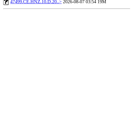
47499.CE.HNZ.10.D.20..>
2026-08-07 03:54
19M