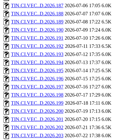
TIN.CI.VEC..D.2026.187
2026-07-06 17:05
6.0K
TIN.CI.VEC..D.2026.188
2026-07-07 17:07
6.0K
TIN.CI.VEC..D.2026.189
2026-07-08 17:22
6.5K
TIN.CI.VEC..D.2026.190
2026-07-09 17:24
6.0K
TIN.CI.VEC..D.2026.191
2026-07-10 17:26
6.0K
TIN.CI.VEC..D.2026.192
2026-07-11 17:33
6.5K
TIN.CI.VEC..D.2026.193
2026-07-12 17:35
6.0K
TIN.CI.VEC..D.2026.194
2026-07-13 17:37
6.0K
TIN.CI.VEC..D.2026.195
2026-07-14 17:25
6.5K
TIN.CI.VEC..D.2026.196
2026-07-15 17:25
6.0K
TIN.CI.VEC..D.2026.197
2026-07-16 17:27
6.0K
TIN.CI.VEC..D.2026.198
2026-07-17 17:29
6.0K
TIN.CI.VEC..D.2026.199
2026-07-18 17:11
6.0K
TIN.CI.VEC..D.2026.200
2026-07-19 17:13
6.0K
TIN.CI.VEC..D.2026.201
2026-07-20 17:15
6.0K
TIN.CI.VEC..D.2026.202
2026-07-21 17:36
6.5K
TIN.CI.VEC..D.2026.203
2026-07-22 17:38
6.0K