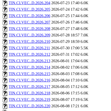
TIN.CI.VEC..D.2026.204
2026-07-23 17:40
6.0K
TIN.CI.VEC..D.2026.205
2026-07-24 17:42
6.0K
TIN.CI.VEC..D.2026.206
2026-07-25 17:44
6.0K
TIN.CI.VEC..D.2026.207
2026-07-26 17:46
6.0K
TIN.CI.VEC..D.2026.208
2026-07-27 17:48
6.0K
TIN.CI.VEC..D.2026.209
2026-07-28 18:57
7.0K
TIN.CI.VEC..D.2026.210
2026-07-29 18:59
6.0K
TIN.CI.VEC..D.2026.211
2026-07-30 17:00
5.5K
TIN.CI.VEC..D.2026.212
2026-07-31 17:02
6.0K
TIN.CI.VEC..D.2026.213
2026-08-01 17:04
6.0K
TIN.CI.VEC..D.2026.214
2026-08-02 17:06
6.0K
TIN.CI.VEC..D.2026.215
2026-08-03 17:08
6.0K
TIN.CI.VEC..D.2026.216
2026-08-04 17:10
6.0K
TIN.CI.VEC..D.2026.217
2026-08-05 17:12
6.0K
TIN.CI.VEC..D.2026.218
2026-08-06 17:15
6.0K
TIN.CI.VEC..D.2026.219
2026-08-07 17:19
6.5K
TIN.CI.VEC..D.2026.220
2026-08-08 17:21
6.0K